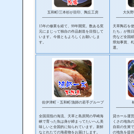
五和町/三本杉が目印、陶丘工房
大矢野
━━━━━━━━━━━━━━━━━
━━━━━
15年の修業を経て、99年開窯。数ある窯
天草陶石を
元にまじって独自の作品創造を目指して
たち」が熊
います。今後ともよろしくお願いしま
売など全国
す。
県知事賞、
選。
佐伊津町・五和町/漁師の若手グループ
━━━━━━━━━━━━━━━━━
━━━━━
全国屈指の海流、天草と島原間の早崎海
貸ホール運
峡で育った魚は身が締まってたいへん美
くさの地魚
味しいと全国的に知られています。新鮮
自前の生簀
なとれたての海産物をお届けします。
の地魚を提