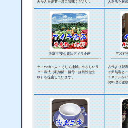
みかんを是非一度ご賞味ください。
天然魚を厳
天草市/安心農法アイラ企画
五和町
━━━━━━━━━━━━━━━━━
━━━━━
土・作物・人・そして地球にやさしいラ
古代より製
クト農法（乳酸菌・酵母・嫌気性微生
で天然塩とニ
物）を提案しています。
ミネラルが
お料理と健