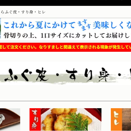
とらふぐ皮・すり身・ヒレ
とらふぐセット商品一覧
会員制度・
ご注文手順
天然物・養殖
たって
より簡単にお買い物いただけるよう登録
ており
会員制をご利用下さい。
らふぐ皮
とらふぐヒレ
とらふぐ特選セットA
(ふぐ刺し|チリ鍋|唐揚げ他)
とらふぐ特選セットB
(ふぐ刺し|チリ鍋|唐揚げ他)
とらふぐ極選セット
(刺し|鍋|たたき|唐揚げ他)
【天然物商品】
ふぐ一人前・お試しセット
蛸壺マダコ
(ふぐ刺し|チリ鍋)
天然ハモ
ふぐアラ・チリ鍋セット
チリメンジャコ
(ふぐアラ鍋|すり身)
【養殖海鮮商品】
御所アジ
とらふぐ贈答用「幸」
さくら
(ふぐ刺し|ふぐす
い。
前は必
担当：福田まで ※スマホでは画像クリ
お問
ックでお電話可能です。
お買い物についてQ&Aでご案内します。
]