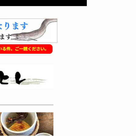
物鮮魚商品一覧
お客様の声
送料無料贈答商品一覧
メディア
鯛
り身|ヒレ)
イサキ
とらふぐ贈答用「福」
車エビ
(ふぐ刺し|ちり鍋|ふぐしゃぶ他)
カワハギ
とらふぐ贈答用「梅」
ヒオウギ貝
(ちり鍋|ふぐ唐揚げ|すり身
あわび
とらふぐ贈答用「竹」
カンパチ
(ちり鍋/しゃぶ|
とらふぐ贈答用「松」
【その他鮮魚セット】
(刺し|ちり鍋|しゃぶ|たたき|唐揚げ他)
海鮮BBQセット
い合わせページを開きます。
唐揚げ|すり身他)
他)