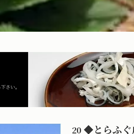
み下さい
。
◆とらふぐ
20