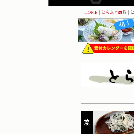
HOME
|
とらふぐ商品
|
通信(訪問)販売法表示
とらふぐ単品商品一覧
通信販売法に基づきお買い物にあ
の確認事項や注意点などご案内し
とらふぐ刺し・テッサ
とらふぐちり・テッチリ
ふぐから揚げ
とらふぐまる身(身欠き)
とらふぐしゃぶしゃぶ
とらふぐタタキ
焼きとらふぐ
とらふぐ白子
ふぐすり身
と
ます。お買い物の前にご確認下さ
お問い合わせの際、件名及びお名
■販売業者 :（有）ふくとく
ずお願いします。
■ご注文方法 [
]
■お支払方法 [ク コ 代 郵 銀 ]
■お届け期間 [注文日より4日目～ 
■熨斗、M.card無料サービス