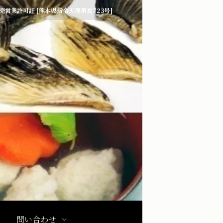
売営業許可証 [熊本県指令天保第食723号]
問い合わせ