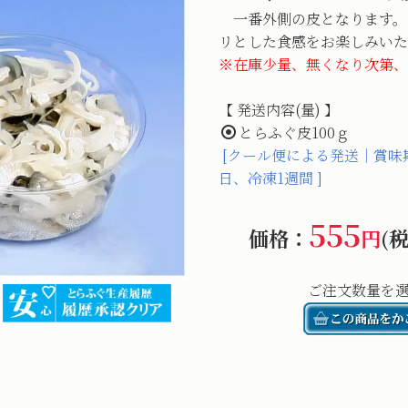
一番外側の皮となります。
リとした食感をお楽しみいた
※在庫少量、無くなり次第、
【 発送内容(量) 】
とらふぐ皮100ｇ
[クール便による発送｜賞味
日、冷凍1週間 ]
555
価格：
円
(
ご注文数量