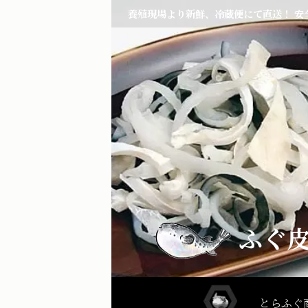
養殖現場より新鮮、冷蔵便にて直送！ 安
ふぐ
とらふぐ