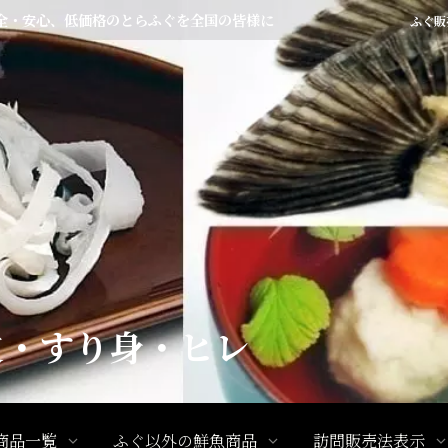
全・安心、低価格のとらふぐを全国の皆様に
ふぐ販
皮・すり身・ヒレ
商品一覧
ふぐ以外の鮮魚商品
訪問販売法表示